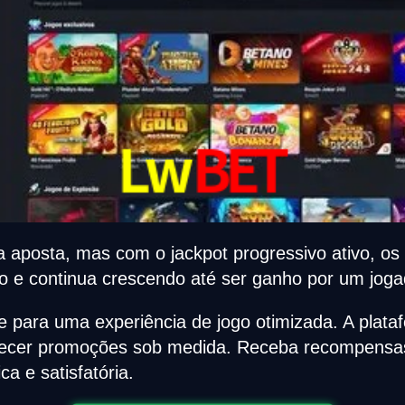
 aposta, mas com o jackpot progressivo ativo, o
ixo e continua crescendo até ser ganho por um joga
e para uma experiência de jogo otimizada. A plat
ferecer promoções sob medida. Receba recompens
a e satisfatória.