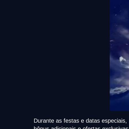
Durante as festas e datas especiais
bônus adicionais e ofertas exclusiv