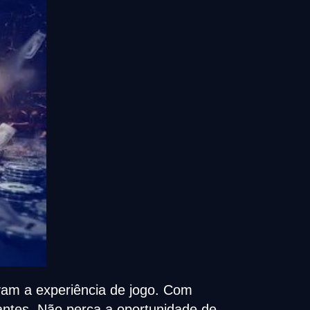
vam a experiência de jogo. Com
antes. Não perca a oportunidade de