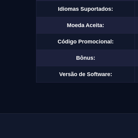
Idiomas Suportados:
Moeda Aceita:
Código Promocional:
Bônus:
Versão de Software: