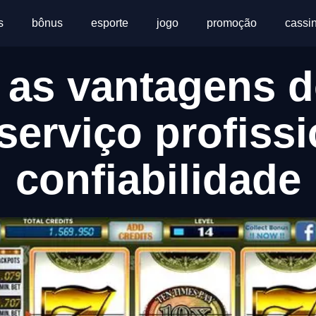
s
bônus
esporte
jogo
promoção
cassi
 as vantagens 
serviço profissi
confiabilidade