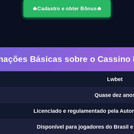
🔥Cadastro e obter Bônus🔥
mações Básicas sobre o Cassino
Lwbet
Quase dez ano
Licenciado e regulamentado pela Autor
Disponível para jogadores do Brasil e