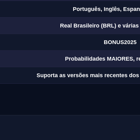
Português, Inglês, Espan
Real Brasileiro (BRL) e vária
BONUS2025
Probabilidades MAIORES, re
Suporta as versões mais recentes dos