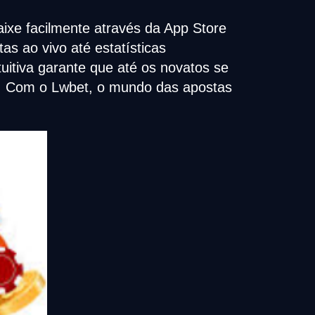
aixe facilmente através da App Store
s ao vivo até estatísticas
uitiva garante que até os novatos se
ia. Com o Lwbet, o mundo das apostas