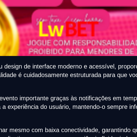
eu design de interface moderno e acessível, prop
onalidade é cuidadosamente estruturada para que v
ento importante graças às notificações em tempo 
a a experiência do usuário, mantendo-o sempre in
onar mesmo com baixa conectividade, garantindo 