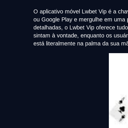
O aplicativo móvel Lwbet Vip é a cha
ou Google Play e mergulhe em uma pl
detalhadas, o Lwbet Vip oferece tudo
sintam à vontade, enquanto os usuár
está literalmente na palma da sua m