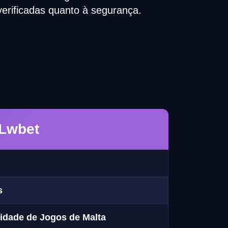
verificadas quanto à segurança.
 Lwbet
s
idade de Jogos de Malta