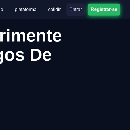
no
plataforma
colidir
Entrar
Registrar-se
rimente
gos De