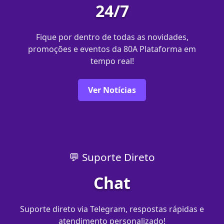
24/7
Fique por dentro de todas as novidades,
promoções e eventos da 80A Plataforma em
tempo real!
Ver Notícias
💬 Suporte Direto
Chat
Suporte direto via Telegram, respostas rápidas e
atendimento personalizado!