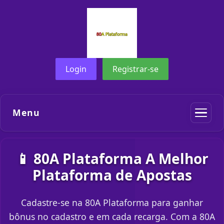
Login
Registrar-se
Menu
📱 80A Plataforma A Melhor
Plataforma de Apostas
Cadastre-se na 80A Plataforma para ganhar
bônus no cadastro e em cada recarga. Com a 80A