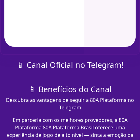
📱 Canal Oficial no Telegram!
📱 Benefícios do Canal
Descubra as vantagens de seguir a 80A Plataforma no
Telegram
Em parceria com os melhores provedores, a 80A
Plataforma 80A Plataforma Brasil oferece uma
experiência de jogo de alto nível — sinta a emoção da