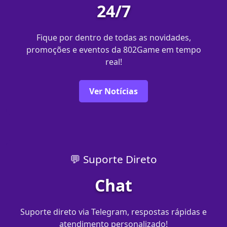
24/7
Fique por dentro de todas as novidades,
promoções e eventos da 802Game em tempo
real!
Ver Notícias
💬 Suporte Direto
Chat
Suporte direto via Telegram, respostas rápidas e
atendimento personalizado!