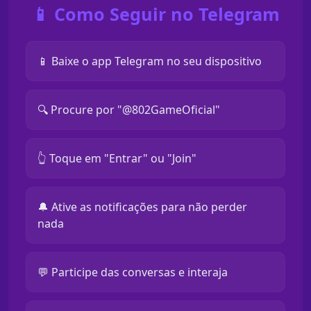
📱 Como Seguir no Telegram
📱 Baixe o app Telegram no seu dispositivo
🔍 Procure por "@802GameOficial"
👆 Toque em "Entrar" ou "Join"
🔔 Ative as notificações para não perder
nada
💬 Participe das conversas e interaja