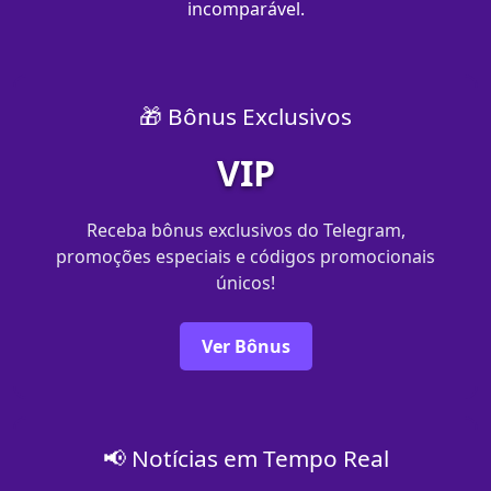
incomparável.
🎁 Bônus Exclusivos
VIP
Receba bônus exclusivos do Telegram,
promoções especiais e códigos promocionais
únicos!
Ver Bônus
📢 Notícias em Tempo Real