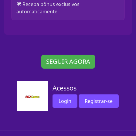
🎁 Receba bônus exclusivos
automaticamente
SEGUIR AGORA
Acessos
Login
Registrar-se