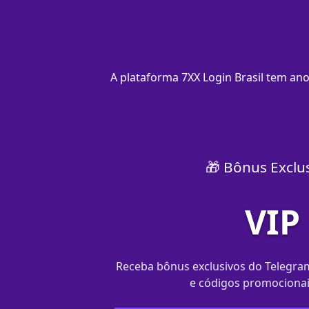
A plataforma 7XX Login Brasil tem an
🎁 Bônus Exclu
VIP
Receba bônus exclusivos do Telegra
e códigos promocionai