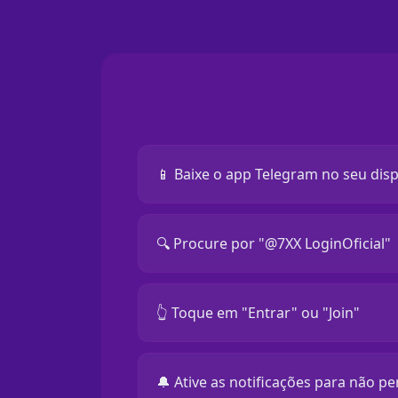
📱 Baixe o app Telegram no seu disp
🔍 Procure por "@7XX LoginOficial"
👆 Toque em "Entrar" ou "Join"
🔔 Ative as notificações para não p