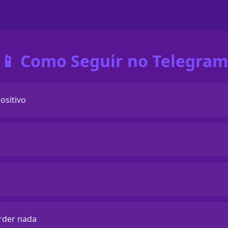
📱 Como Seguir no Telegram
ositivo
erder nada