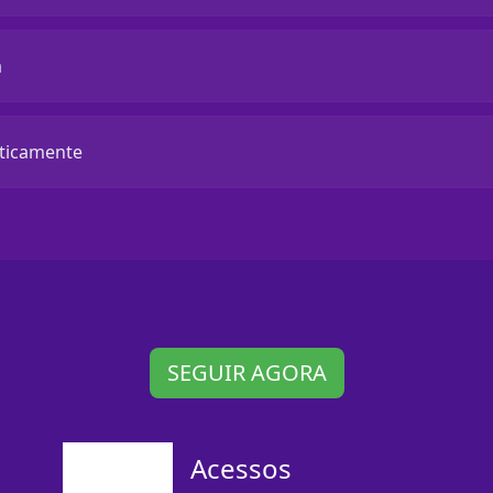
a
aticamente
SEGUIR AGORA
Acessos