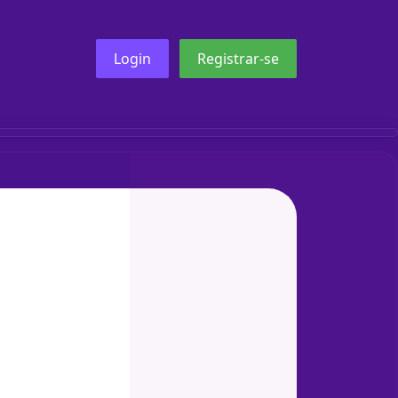
Login
Registrar-se