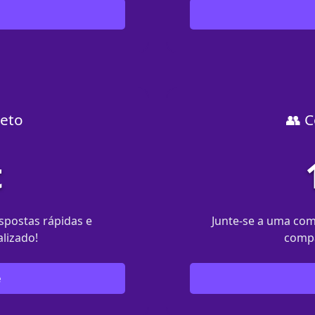
reto
👥 
t
espostas rápidas e
Junte-se a uma com
lizado!
compa
e