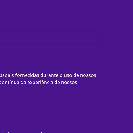
essoais fornecidas durante o uso de nossos
 contínua da experiência de nossos