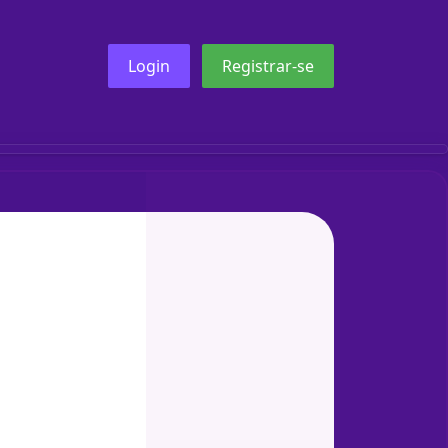
Login
Registrar-se