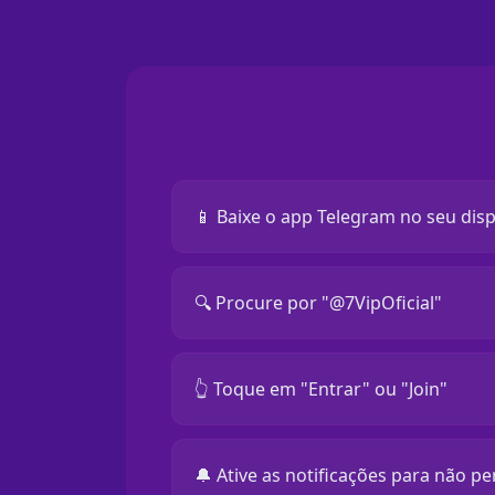
📱 Baixe o app Telegram no seu disp
🔍 Procure por "@7VipOficial"
👆 Toque em "Entrar" ou "Join"
🔔 Ative as notificações para não p