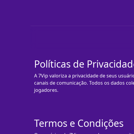
Políticas de Privacida
A 7Vip valoriza a privacidade de seus usuá
canais de comunicação. Todos os dados cole
jogadores.
Termos e Condições