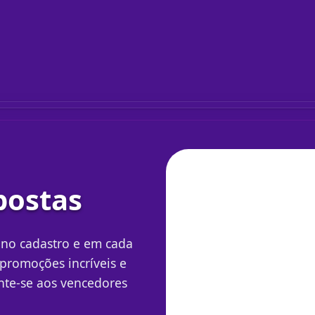
postas
 no cadastro e em cada
 promoções incríveis e
unte-se aos vencedores