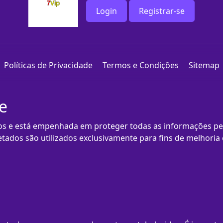
Login
Registrar-se
Políticas de Privacidade
Termos e Condições
Sitemap
de
rios e está empenhada em proteger todas as informações p
tados são utilizados exclusivamente para fins de melhoria