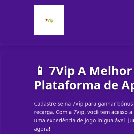
📱 7Vip A Melhor
Plataforma de A
Cadastre-se na 7Vip para ganhar bônus
recarga. Com a 7Vip, você tem acesso a
uma experiência de jogo inigualável. J
agora!