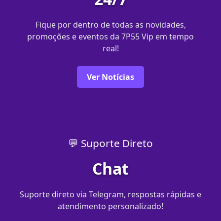
Fique por dentro de todas as novidades,
promoções e eventos da 7P55 Vip em tempo
real!
Ver Notícias
💬 Suporte Direto
Chat
Suporte direto via Telegram, respostas rápidas e
atendimento personalizado!