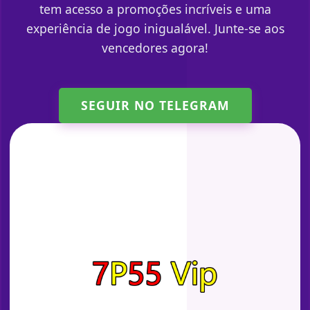
tem acesso a promoções incríveis e uma
experiência de jogo inigualável. Junte-se aos
vencedores agora!
SEGUIR NO TELEGRAM