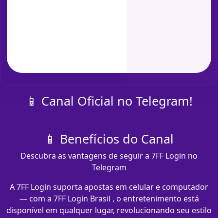
📱 Canal Oficial no Telegram!
📱 Benefícios do Canal
Descubra as vantagens de seguir a 7FF Login no
Telegram
A 7FF Login suporta apostas em celular e computador
— com a 7FF Login Brasil , o entretenimento está
disponível em qualquer lugar, revolucionando seu estilo