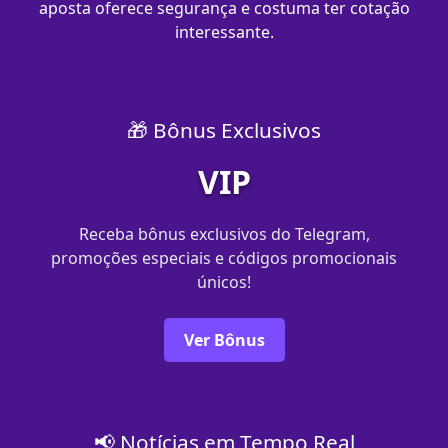
aposta oferece segurança e costuma ter cotação
interessante.
🎁 Bônus Exclusivos
VIP
Receba bônus exclusivos do Telegram,
promoções especiais e códigos promocionais
únicos!
Ver Bônus
📢 Notícias em Tempo Real