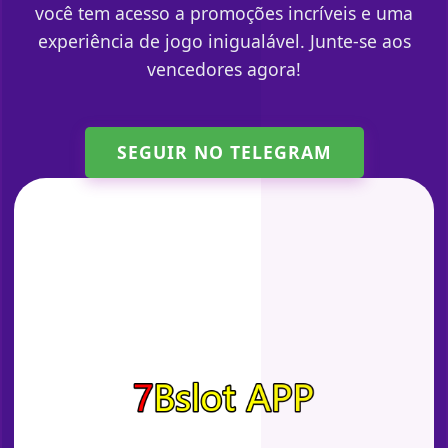
você tem acesso a promoções incríveis e uma
experiência de jogo inigualável. Junte-se aos
vencedores agora!
SEGUIR NO TELEGRAM