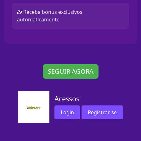
🎁 Receba bônus exclusivos
automaticamente
SEGUIR AGORA
Acessos
Login
Registrar-se