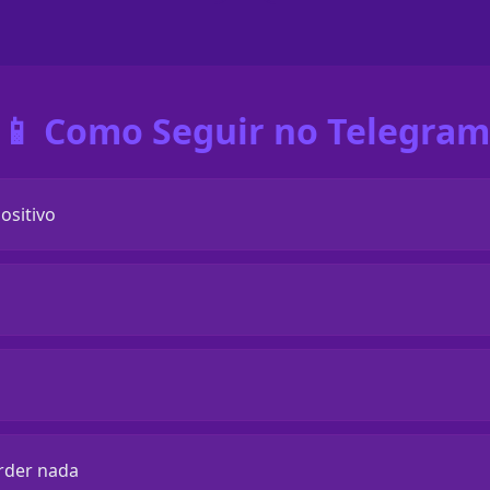
📱 Como Seguir no Telegram
ositivo
erder nada