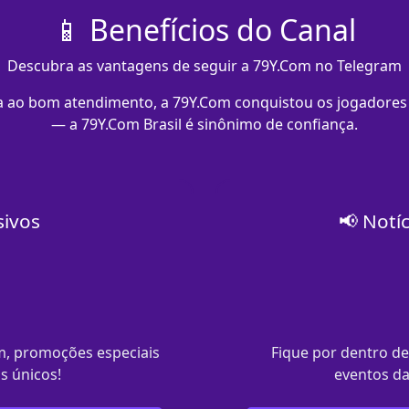
📱 Benefícios do Canal
Descubra as vantagens de seguir a 79Y.Com no Telegram
o bom atendimento, a 79Y.Com conquistou os jogadores c
— a 79Y.Com Brasil é sinônimo de confiança.
sivos
📢 Notí
m, promoções especiais
Fique por dentro d
s únicos!
eventos da