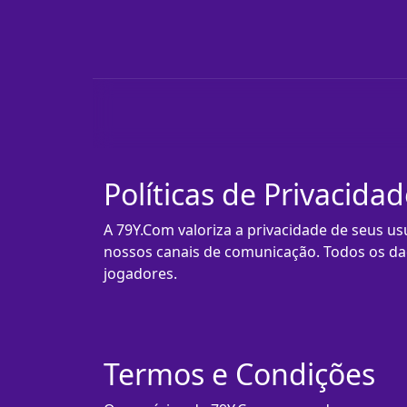
Políticas de Privacida
A 79Y.Com valoriza a privacidade de seus u
nossos canais de comunicação. Todos os dad
jogadores.
Termos e Condições