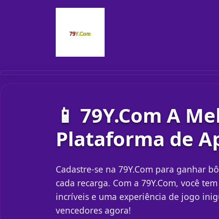
📱 79Y.Com A Me
Plataforma de A
Cadastre-se na 79Y.Com para ganhar bô
cada recarga. Com a 79Y.Com, você tem
incríveis e uma experiência de jogo inig
vencedores agora!