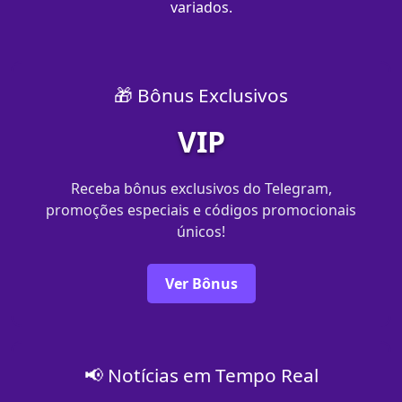
variados.
🎁 Bônus Exclusivos
VIP
Receba bônus exclusivos do Telegram,
promoções especiais e códigos promocionais
únicos!
Ver Bônus
📢 Notícias em Tempo Real