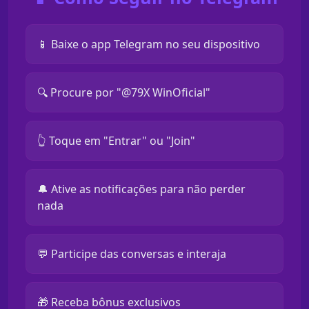
📱 Baixe o app Telegram no seu dispositivo
🔍 Procure por "@79X WinOficial"
👆 Toque em "Entrar" ou "Join"
🔔 Ative as notificações para não perder
nada
💬 Participe das conversas e interaja
🎁 Receba bônus exclusivos