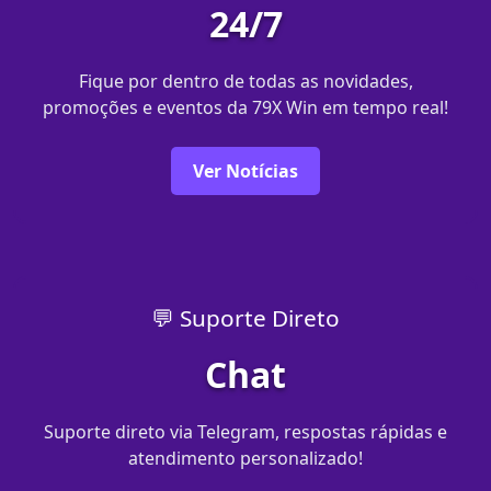
24/7
Fique por dentro de todas as novidades,
promoções e eventos da 79X Win em tempo real!
Ver Notícias
💬 Suporte Direto
Chat
Suporte direto via Telegram, respostas rápidas e
atendimento personalizado!