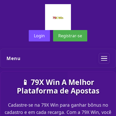
Login
Registrar-se
Menu
📱 79X Win A Melhor
Plataforma de Apostas
Cadastre-se na 79X Win para ganhar bônus no
cadastro e em cada recarga. Com a 79X Win, você