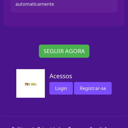
automaticamente
SEGUIR AGORA
Acessos
Login
Registrar-se