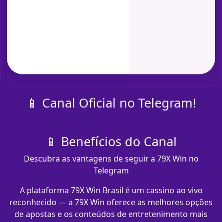
📱 Canal Oficial no Telegram!
📱 Benefícios do Canal
Descubra as vantagens de seguir a 79X Win no
Telegram
A plataforma 79X Win Brasil é um cassino ao vivo
reconhecido — a 79X Win oferece as melhores opções
de apostas e os conteúdos de entretenimento mais