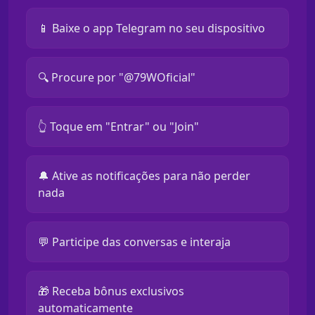
📱 Baixe o app Telegram no seu dispositivo
🔍 Procure por "@79WOficial"
👆 Toque em "Entrar" ou "Join"
🔔 Ative as notificações para não perder
nada
💬 Participe das conversas e interaja
🎁 Receba bônus exclusivos
automaticamente