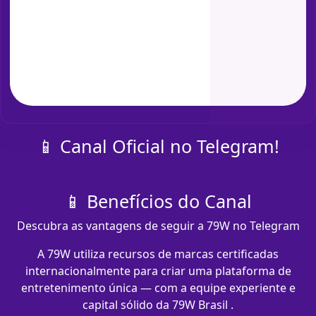
📱 Canal Oficial no Telegram!
📱 Benefícios do Canal
Descubra as vantagens de seguir a 79W no Telegram
A 79W utiliza recursos de marcas certificadas
internacionalmente para criar uma plataforma de
entretenimento única — com a equipe experiente e
capital sólido da 79W Brasil .