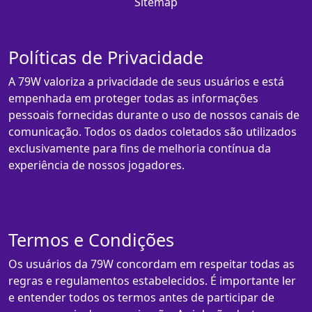
Sitemap
Políticas de Privacidade
A 79W valoriza a privacidade de seus usuários e está
empenhada em proteger todas as informações
pessoais fornecidas durante o uso de nossos canais de
comunicação. Todos os dados coletados são utilizados
exclusivamente para fins de melhoria contínua da
experiência de nossos jogadores.
Termos e Condições
Os usuários da 79W concordam em respeitar todas as
regras e regulamentos estabelecidos. É importante ler
e entender todos os termos antes de participar de