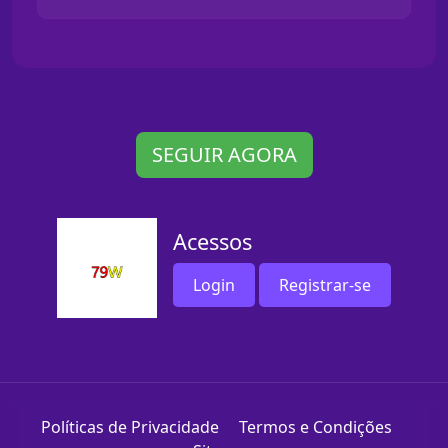
SEGUIR AGORA
Acessos
Login
Registrar-se
Políticas de Privacidade
Termos e Condições