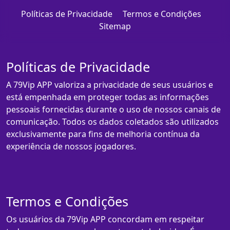
Políticas de Privacidade
Termos e Condições
Sitemap
Políticas de Privacidade
A 79Vip APP valoriza a privacidade de seus usuários e
está empenhada em proteger todas as informações
pessoais fornecidas durante o uso de nossos canais de
comunicação. Todos os dados coletados são utilizados
exclusivamente para fins de melhoria contínua da
experiência de nossos jogadores.
Termos e Condições
Os usuários da 79Vip APP concordam em respeitar