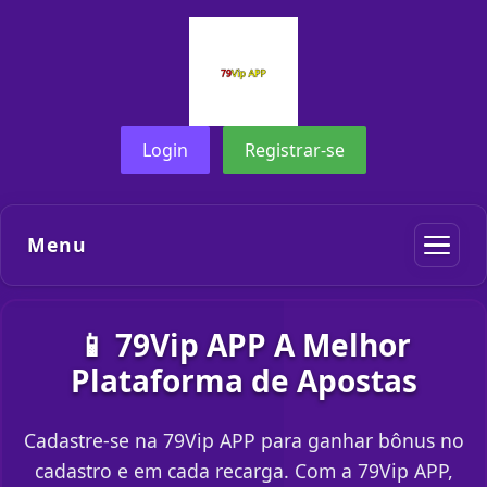
Login
Registrar-se
Menu
📱 79Vip APP A Melhor
Plataforma de Apostas
Cadastre-se na 79Vip APP para ganhar bônus no
cadastro e em cada recarga. Com a 79Vip APP,