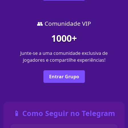
👥 Comunidade VIP
1000+
Junte-se a uma comunidade exclusiva de
jogadores e compartilhe experiências!
Entrar Grupo
📱 Como Seguir no Telegram