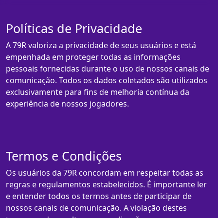
Políticas de Privacidade
A 79R valoriza a privacidade de seus usuários e está
empenhada em proteger todas as informações
pessoais fornecidas durante o uso de nossos canais de
comunicação. Todos os dados coletados são utilizados
exclusivamente para fins de melhoria contínua da
experiência de nossos jogadores.
Termos e Condições
Os usuários da 79R concordam em respeitar todas as
regras e regulamentos estabelecidos. É importante ler
e entender todos os termos antes de participar de
nossos canais de comunicação. A violação destes