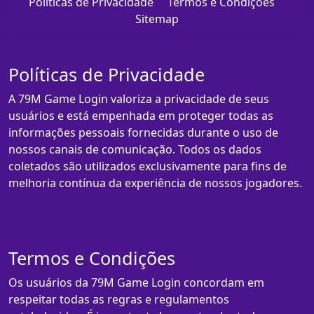
Políticas de Privacidade
Termos e Condições
Sitemap
Políticas de Privacidade
A 79M Game Login valoriza a privacidade de seus
usuários e está empenhada em proteger todas as
informações pessoais fornecidas durante o uso de
nossos canais de comunicação. Todos os dados
coletados são utilizados exclusivamente para fins de
melhoria contínua da experiência de nossos jogadores.
Termos e Condições
Os usuários da 79M Game Login concordam em
respeitar todas as regras e regulamentos