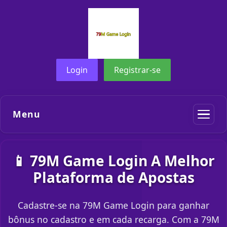
Login
Registrar-se
Menu
📱 79M Game Login A Melhor
Plataforma de Apostas
Cadastre-se na 79M Game Login para ganhar
bônus no cadastro e em cada recarga. Com a 79M