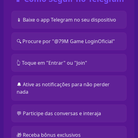
📱 Baixe o app Telegram no seu dispositivo
🔍 Procure por "@79M Game LoginOficial"
👆 Toque em "Entrar" ou "Join"
🔔 Ative as notificações para não perder
nada
💬 Participe das conversas e interaja
🎁 Receba bônus exclusivos