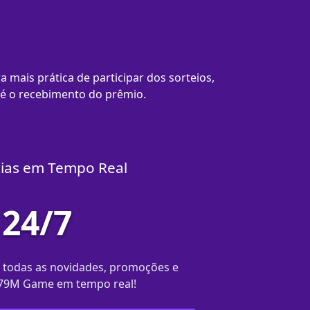
m
 mais prática de participar dos sorteios,
té o recebimento do prêmio.
cias em Tempo Real
24/7
e todas as novidades, promoções e
 79M Game em tempo real!