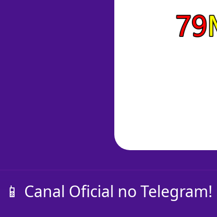
📱 Canal Oficial no Telegram!