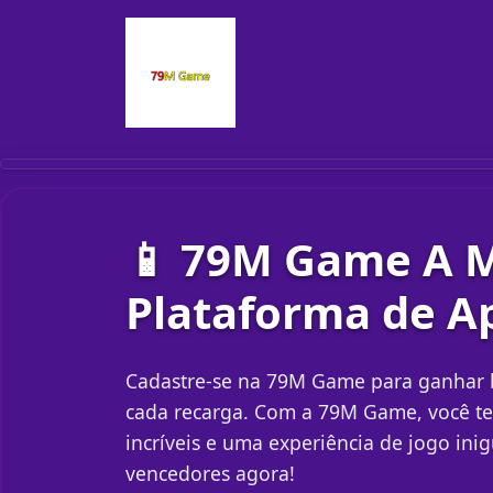
📱 79M Game A 
Plataforma de A
Cadastre-se na 79M Game para ganhar 
cada recarga. Com a 79M Game, você t
incríveis e uma experiência de jogo inig
vencedores agora!