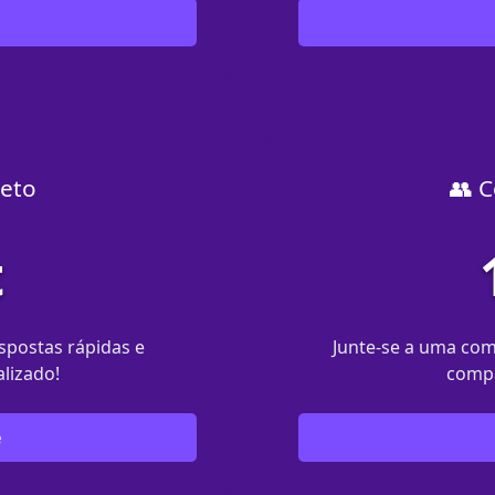
reto
👥 
t
espostas rápidas e
Junte-se a uma com
lizado!
compa
e