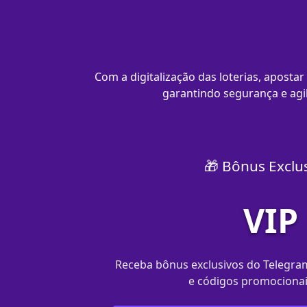
Com a digitalização das loterias, aposta
garantindo segurança e agi
🎁 Bônus Exclu
VIP
Receba bônus exclusivos do Telegra
e códigos promocionai