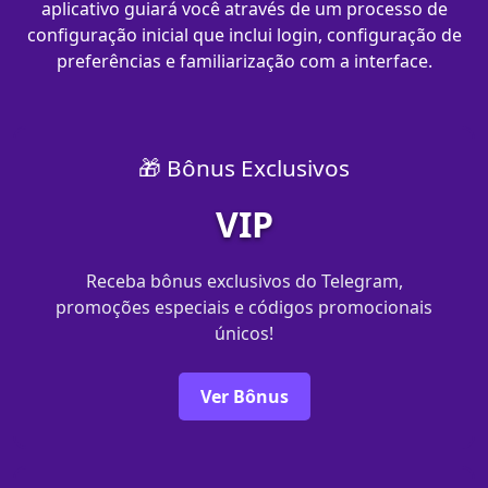
aplicativo guiará você através de um processo de
configuração inicial que inclui login, configuração de
preferências e familiarização com a interface.
🎁 Bônus Exclusivos
VIP
Receba bônus exclusivos do Telegram,
promoções especiais e códigos promocionais
únicos!
Ver Bônus