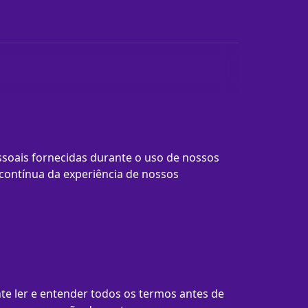
ssoais fornecidas durante o uso de nossos
 contínua da experiência de nossos
te ler e entender todos os termos antes de