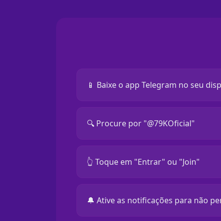
📱 Baixe o app Telegram no seu disp
🔍 Procure por "@79KOficial"
👆 Toque em "Entrar" ou "Join"
🔔 Ative as notificações para não p