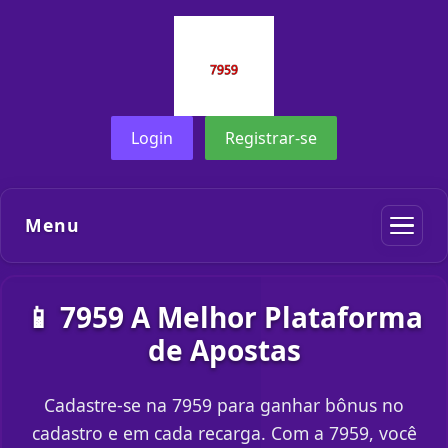
Login
Registrar-se
Menu
📱 7959 A Melhor Plataforma
de Apostas
Cadastre-se na 7959 para ganhar bônus no
cadastro e em cada recarga. Com a 7959, você