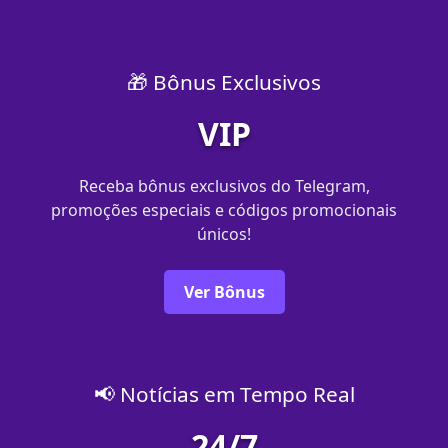
🎁 Bônus Exclusivos
VIP
Receba bônus exclusivos do Telegram,
promoções especiais e códigos promocionais
únicos!
Ver Bônus
📢 Notícias em Tempo Real
24/7