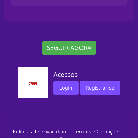
SEGUIR AGORA
Acessos
Login
Registrar-se
Políticas de Privacidade
Termos e Condições