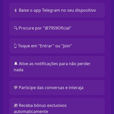
📱 Baixe o app Telegram no seu dispositivo
🔍 Procure por "@7959Oficial"
👆 Toque em "Entrar" ou "Join"
🔔 Ative as notificações para não perder
nada
💬 Participe das conversas e interaja
🎁 Receba bônus exclusivos
automaticamente