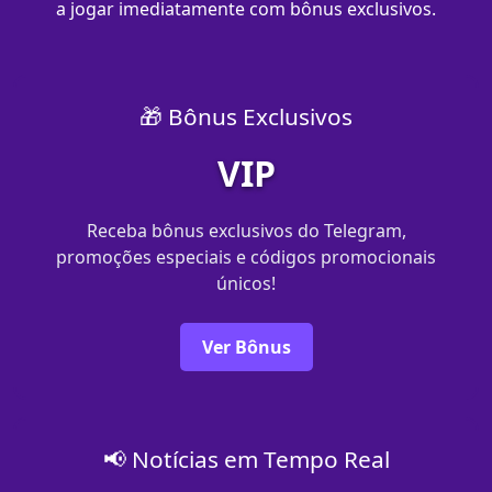
a jogar imediatamente com bônus exclusivos.
🎁 Bônus Exclusivos
VIP
Receba bônus exclusivos do Telegram,
promoções especiais e códigos promocionais
únicos!
Ver Bônus
📢 Notícias em Tempo Real