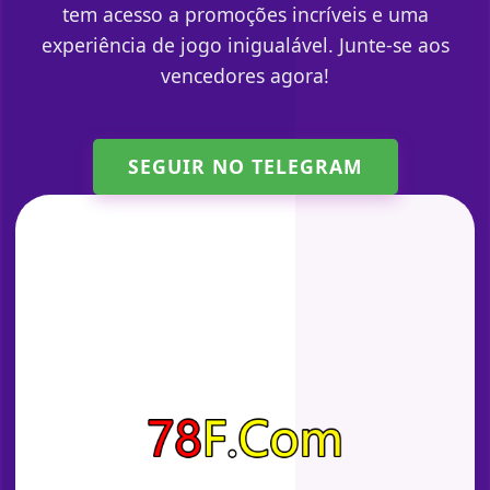
tem acesso a promoções incríveis e uma
experiência de jogo inigualável. Junte-se aos
vencedores agora!
SEGUIR NO TELEGRAM