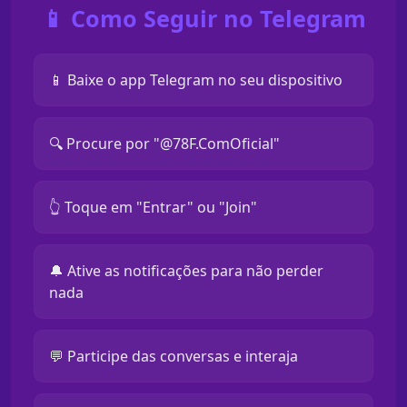
📱 Como Seguir no Telegram
📱 Baixe o app Telegram no seu dispositivo
🔍 Procure por "@78F.ComOficial"
👆 Toque em "Entrar" ou "Join"
🔔 Ative as notificações para não perder
nada
💬 Participe das conversas e interaja