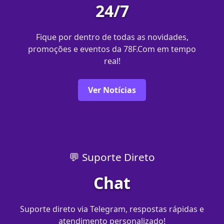
24/7
Fique por dentro de todas as novidades,
promoções e eventos da 78F.Com em tempo
real!
Ver Notícias
💬 Suporte Direto
Chat
Suporte direto via Telegram, respostas rápidas e
atendimento personalizado!