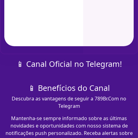
📱 Canal Oficial no Telegram!
📱 Benefícios do Canal
Descubra as vantagens de seguir a 789Br.Com no
Telegram
Mantenha-se sempre informado sobre as últimas
novidades e oportunidades com nosso sistema de
notificações push personalizado. Receba alertas sobre