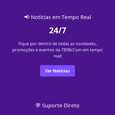
📢 Notícias em Tempo Real
24/7
Fique por dentro de todas as novidades,
promoções e eventos da 789Br.Com em tempo
real!
Ver Notícias
💬 Suporte Direto