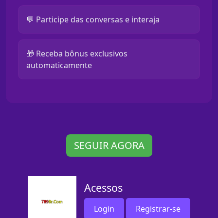
💬 Participe das conversas e interaja
🎁 Receba bônus exclusivos
automaticamente
SEGUIR AGORA
Acessos
Login
Registrar-se