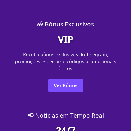
🎁 Bônus Exclusivos
VIP
Receba bônus exclusivos do Telegram,
promoções especiais e códigos promocionais
únicos!
Ver Bônus
📢 Notícias em Tempo Real
24/7