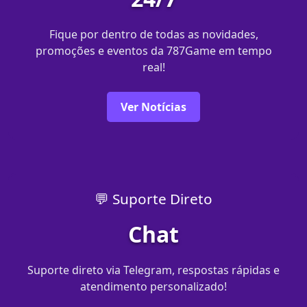
Fique por dentro de todas as novidades,
promoções e eventos da 787Game em tempo
real!
Ver Notícias
💬 Suporte Direto
Chat
Suporte direto via Telegram, respostas rápidas e
atendimento personalizado!