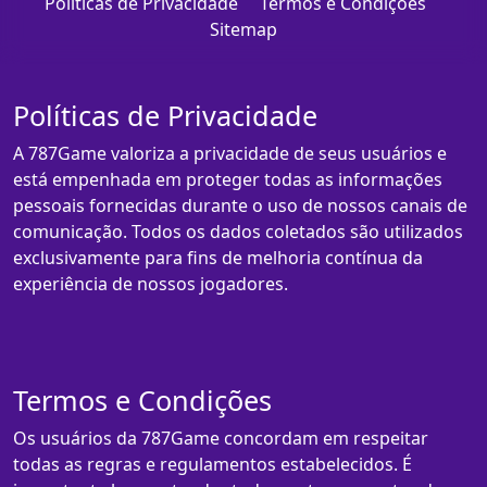
Políticas de Privacidade
Termos e Condições
Sitemap
Políticas de Privacidade
A 787Game valoriza a privacidade de seus usuários e
está empenhada em proteger todas as informações
pessoais fornecidas durante o uso de nossos canais de
comunicação. Todos os dados coletados são utilizados
exclusivamente para fins de melhoria contínua da
experiência de nossos jogadores.
Termos e Condições
Os usuários da 787Game concordam em respeitar
todas as regras e regulamentos estabelecidos. É