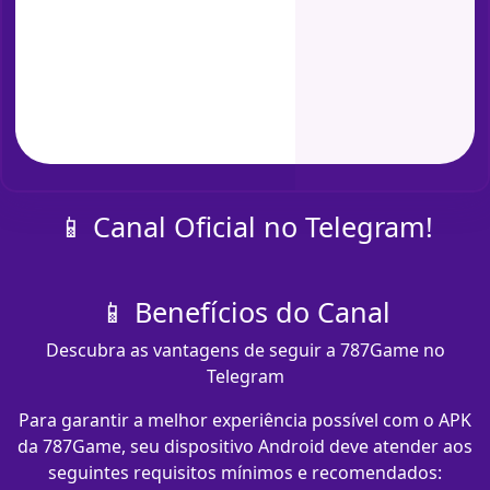
📱 Canal Oficial no Telegram!
📱 Benefícios do Canal
Descubra as vantagens de seguir a 787Game no
Telegram
Para garantir a melhor experiência possível com o APK
da 787Game, seu dispositivo Android deve atender aos
seguintes requisitos mínimos e recomendados: