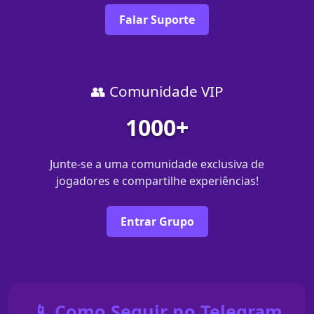
Falar Suporte
👥 Comunidade VIP
1000+
Junte-se a uma comunidade exclusiva de
jogadores e compartilhe experiências!
Entrar Grupo
📱 Como Seguir no Telegram