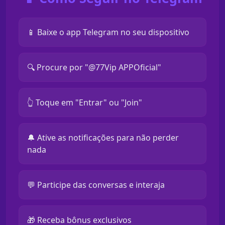
📱 Baixe o app Telegram no seu dispositivo
🔍 Procure por "@77Vip APPOficial"
👆 Toque em "Entrar" ou "Join"
🔔 Ative as notificações para não perder
nada
💬 Participe das conversas e interaja
🎁 Receba bônus exclusivos