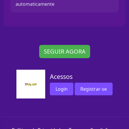
automaticamente
SEGUIR AGORA
Acessos
Login
Registrar-se