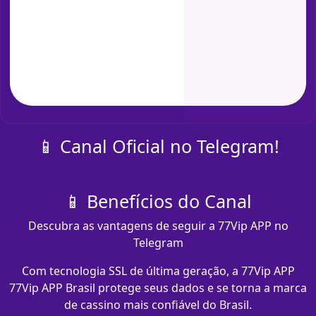
📱 Canal Oficial no Telegram!
📱 Benefícios do Canal
Descubra as vantagens de seguir a 77Vip APP no
Telegram
Com tecnologia SSL de última geração, a 77Vip APP
77Vip APP Brasil protege seus dados e se torna a marca
de cassino mais confiável do Brasil.