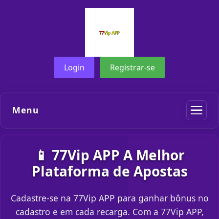
Login
Registrar-se
Menu
📱 77Vip APP A Melhor
Plataforma de Apostas
Cadastre-se na 77Vip APP para ganhar bônus no
cadastro e em cada recarga. Com a 77Vip APP,