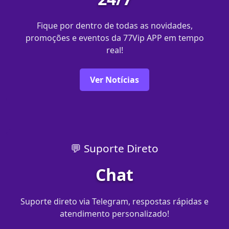
Fique por dentro de todas as novidades,
promoções e eventos da 77Vip APP em tempo
real!
Ver Notícias
💬 Suporte Direto
Chat
Suporte direto via Telegram, respostas rápidas e
atendimento personalizado!