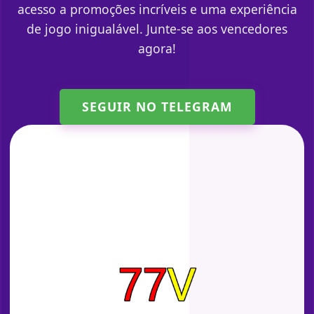
acesso a promoções incríveis e uma experiência
de jogo inigualável. Junte-se aos vencedores
agora!
SEGUIR NO TELEGRAM