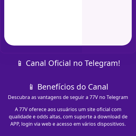
📱 Canal Oficial no Telegram!
📱 Benefícios do Canal
Descubra as vantagens de seguir a 77V no Telegram
A 77V oferece aos usuários um site oficial com
qualidade e odds altas, com suporte a download de
APP, login via web e acesso em vários dispositivos.