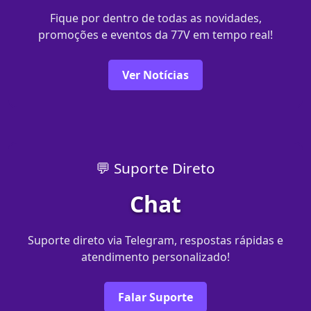
Fique por dentro de todas as novidades,
promoções e eventos da 77V em tempo real!
Ver Notícias
💬 Suporte Direto
Chat
Suporte direto via Telegram, respostas rápidas e
atendimento personalizado!
Falar Suporte