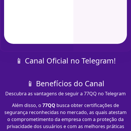
📱 Canal Oficial no Telegram!
📱 Benefícios do Canal
Descubra as vantagens de seguir a 77QQ no Telegram
Além disso, o
77QQ
busca obter certificações de
segurança reconhecidas no mercado, as quais atestam
o comprometimento da empresa com a proteção da
privacidade dos usuários e com as melhores práticas