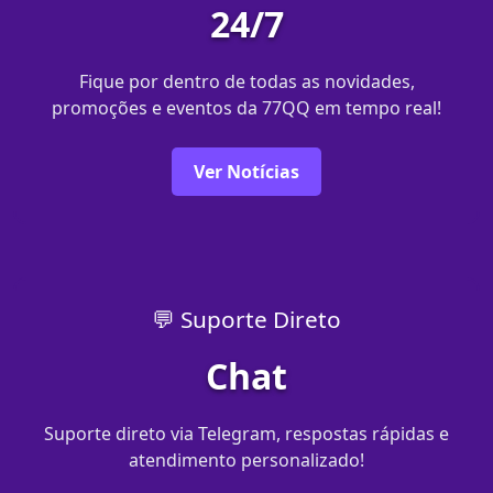
24/7
Fique por dentro de todas as novidades,
promoções e eventos da 77QQ em tempo real!
Ver Notícias
💬 Suporte Direto
Chat
Suporte direto via Telegram, respostas rápidas e
atendimento personalizado!