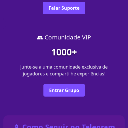
Falar Suporte
👥 Comunidade VIP
1000+
Junte-se a uma comunidade exclusiva de
jogadores e compartilhe experiências!
Entrar Grupo
📱 Como Seguir no Telegram