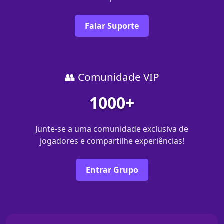
Falar Suporte
👥 Comunidade VIP
1000+
Junte-se a uma comunidade exclusiva de
jogadores e compartilhe experiências!
Entrar Grupo