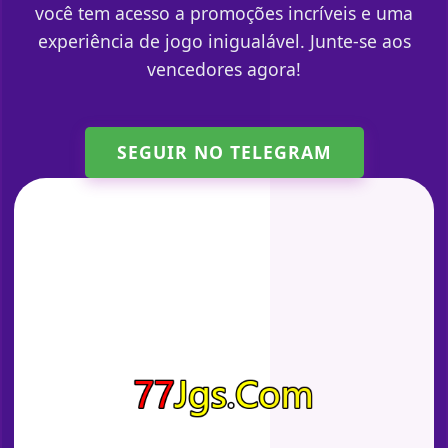
você tem acesso a promoções incríveis e uma
experiência de jogo inigualável. Junte-se aos
vencedores agora!
SEGUIR NO TELEGRAM