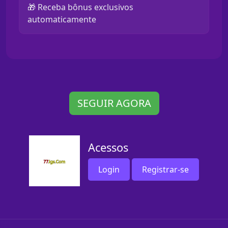
🎁 Receba bônus exclusivos
automaticamente
SEGUIR AGORA
Acessos
Login
Registrar-se