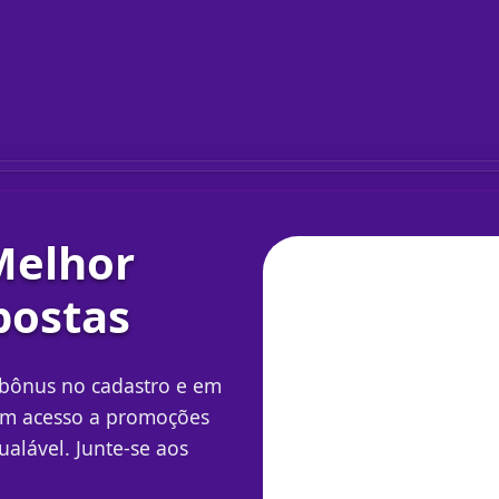
Melhor
postas
 bônus no cadastro e em
tem acesso a promoções
ualável. Junte-se aos