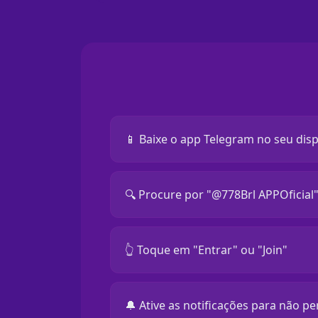
📱 Baixe o app Telegram no seu disp
🔍 Procure por "@778Brl APPOficial
👆 Toque em "Entrar" ou "Join"
🔔 Ative as notificações para não p