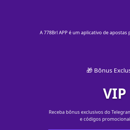
A 778Brl APP é um aplicativo de apostas 
🎁 Bônus Exclu
VIP
Receba bônus exclusivos do Telegra
e códigos promocionai