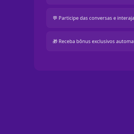
💬 Participe das conversas e interaj
🎁 Receba bônus exclusivos autom