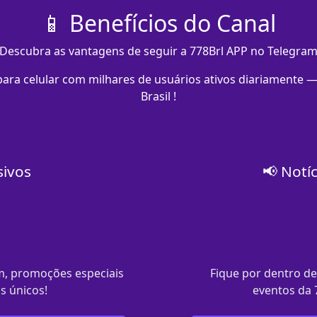
📱 Benefícios do Canal
Descubra as vantagens de seguir a 778Brl APP no Telegra
para celular com milhares de usuários ativos diariamente —
Brasil !
sivos
📢 Notí
m, promoções especiais
Fique por dentro d
s únicos!
eventos da 