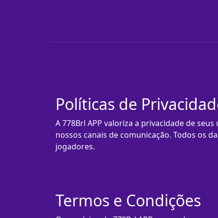
Políticas de Privacida
A 778Brl APP valoriza a privacidade de seu
nossos canais de comunicação. Todos os dad
jogadores.
Termos e Condições