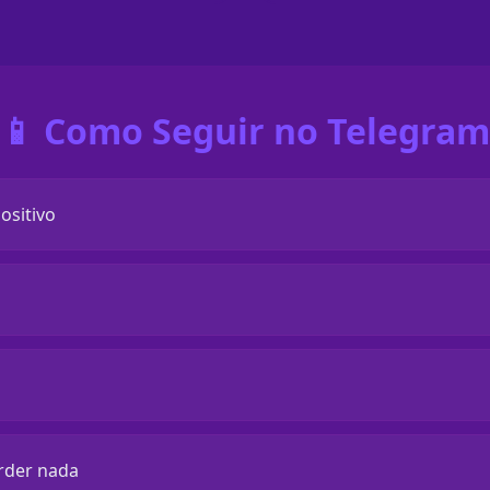
📱 Como Seguir no Telegram
ositivo
"
erder nada