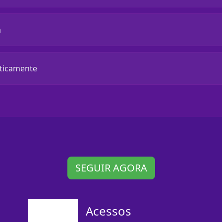
a
aticamente
SEGUIR AGORA
Acessos