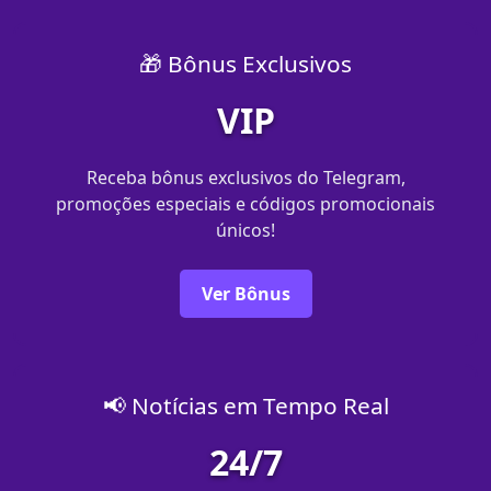
🎁 Bônus Exclusivos
VIP
Receba bônus exclusivos do Telegram,
promoções especiais e códigos promocionais
únicos!
Ver Bônus
📢 Notícias em Tempo Real
24/7