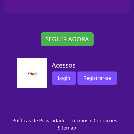
SEGUIR AGORA
Acessos
Login
Registrar-se
Políticas de Privacidade
Termos e Condições
Sitemap