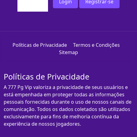
Login
Registrar-se
Políticas de Privacidade
Termos e Condições
Sitemap
Políticas de Privacidade
A 777 Pg Vip valoriza a privacidade de seus usuários e
está empenhada em proteger todas as informações
pessoais fornecidas durante o uso de nossos canais de
comunicação. Todos os dados coletados são utilizados
exclusivamente para fins de melhoria contínua da
experiência de nossos jogadores.