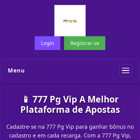
Login
Registrar-se
Menu
📱 777 Pg Vip A Melhor
Plataforma de Apostas
Cadastre-se na 777 Pg Vip para ganhar bônus no
cadastro e em cada recarga. Com a 777 Pg Vip,