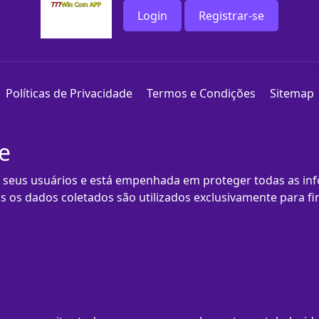
Login
Registrar-se
Políticas de Privacidade
Termos e Condições
Sitemap
de
e seus usuários e está empenhada em proteger todas as in
 os dados coletados são utilizados exclusivamente para fi