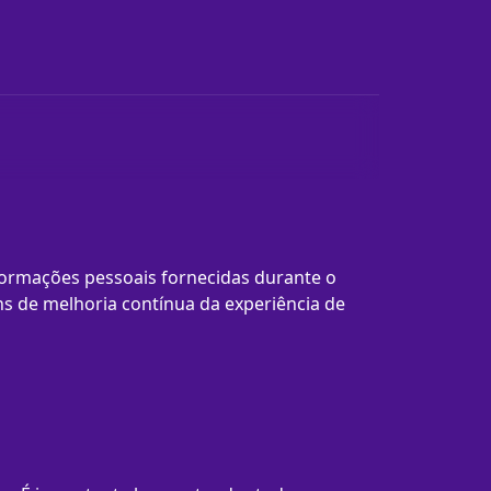
formações pessoais fornecidas durante o
ns de melhoria contínua da experiência de