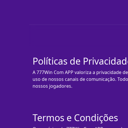
Políticas de Privacida
A 777Win Com APP valoriza a privacidade d
uso de nossos canais de comunicação. Todos
nossos jogadores.
Termos e Condições