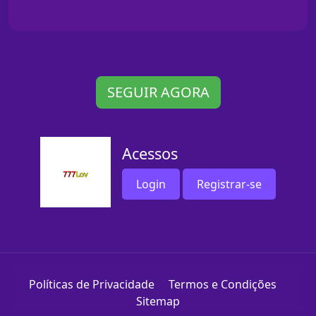
SEGUIR AGORA
Acessos
Login
Registrar-se
Políticas de Privacidade
Termos e Condições
Sitemap