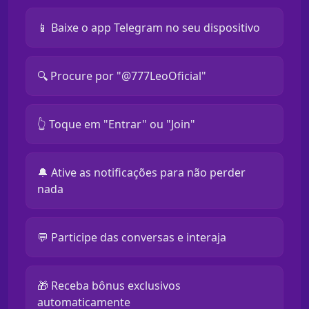
📱 Baixe o app Telegram no seu dispositivo
🔍 Procure por "@777LeoOficial"
👆 Toque em "Entrar" ou "Join"
🔔 Ative as notificações para não perder
nada
💬 Participe das conversas e interaja
🎁 Receba bônus exclusivos
automaticamente