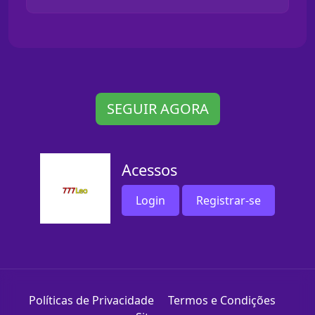
SEGUIR AGORA
Acessos
Login
Registrar-se
Políticas de Privacidade
Termos e Condições