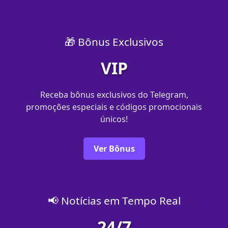
🎁 Bônus Exclusivos
VIP
Receba bônus exclusivos do Telegram,
promoções especiais e códigos promocionais
únicos!
Ver Bônus
📢 Notícias em Tempo Real
24/7