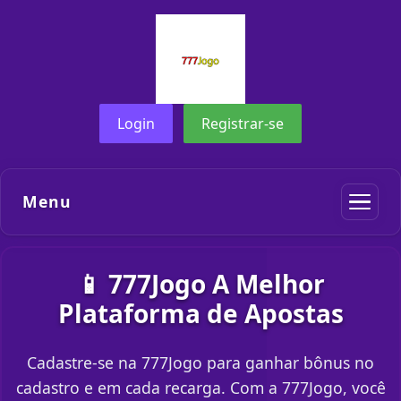
Login
Registrar-se
Menu
📱 777Jogo A Melhor
Plataforma de Apostas
Cadastre-se na 777Jogo para ganhar bônus no
cadastro e em cada recarga. Com a 777Jogo, você