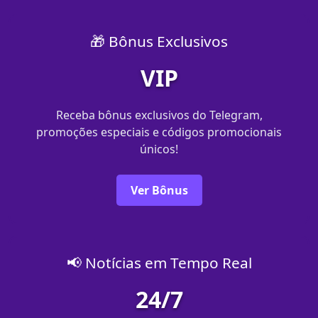
🎁 Bônus Exclusivos
VIP
Receba bônus exclusivos do Telegram,
promoções especiais e códigos promocionais
únicos!
Ver Bônus
📢 Notícias em Tempo Real
24/7