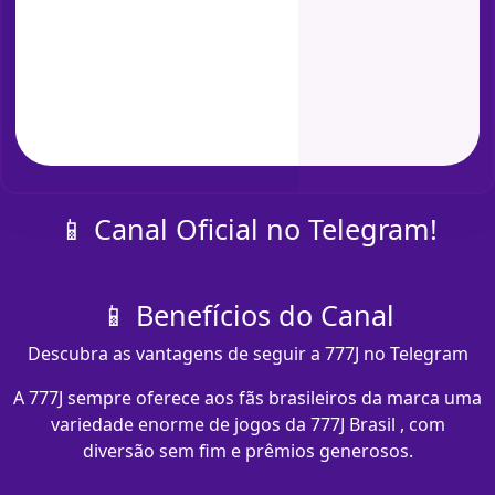
📱 Canal Oficial no Telegram!
📱 Benefícios do Canal
Descubra as vantagens de seguir a 777J no Telegram
A 777J sempre oferece aos fãs brasileiros da marca uma
variedade enorme de jogos da 777J Brasil , com
diversão sem fim e prêmios generosos.