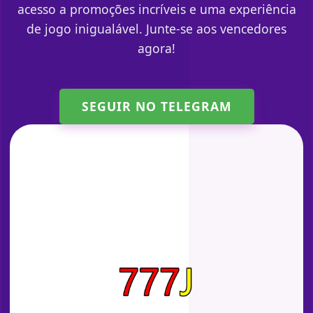
acesso a promoções incríveis e uma experiência
de jogo inigualável. Junte-se aos vencedores
agora!
SEGUIR NO TELEGRAM