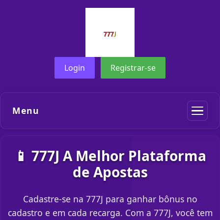
Login
Registrar-se
Menu
📱 777J A Melhor Plataforma
de Apostas
Cadastre-se na 777J para ganhar bônus no
cadastro e em cada recarga. Com a 777J, você tem