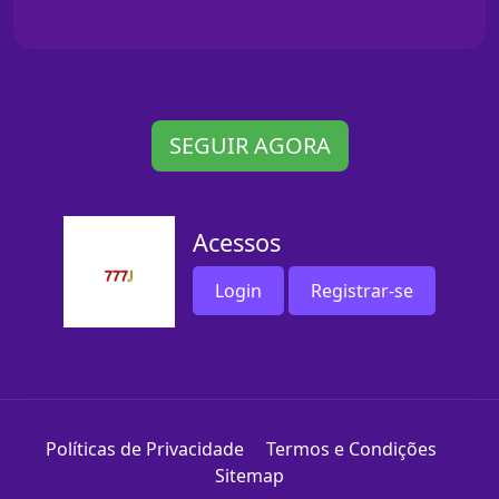
SEGUIR AGORA
Acessos
Login
Registrar-se
Políticas de Privacidade
Termos e Condições
Sitemap