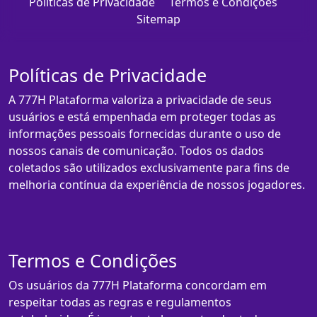
Políticas de Privacidade
Termos e Condições
Sitemap
Políticas de Privacidade
A 777H Plataforma valoriza a privacidade de seus
usuários e está empenhada em proteger todas as
informações pessoais fornecidas durante o uso de
nossos canais de comunicação. Todos os dados
coletados são utilizados exclusivamente para fins de
melhoria contínua da experiência de nossos jogadores.
Termos e Condições
Os usuários da 777H Plataforma concordam em
respeitar todas as regras e regulamentos