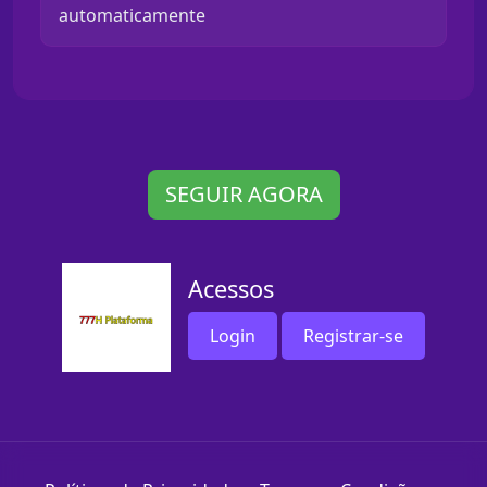
automaticamente
SEGUIR AGORA
Acessos
Login
Registrar-se