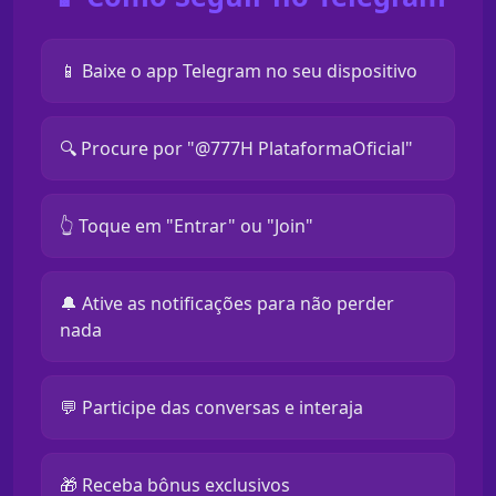
📱 Baixe o app Telegram no seu dispositivo
🔍 Procure por "@777H PlataformaOficial"
👆 Toque em "Entrar" ou "Join"
🔔 Ative as notificações para não perder
nada
💬 Participe das conversas e interaja
🎁 Receba bônus exclusivos