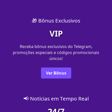
🎁 Bônus Exclusivos
VIP
Receba bônus exclusivos do Telegram,
promoções especiais e códigos promocionais
únicos!
Ver Bônus
📢 Notícias em Tempo Real
24/7