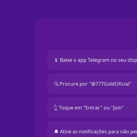
📱 Baixe o app Telegram no seu disp
🔍 Procure por "@777GoldOficial"
👆 Toque em "Entrar" ou "Join"
🔔 Ative as notificações para não p