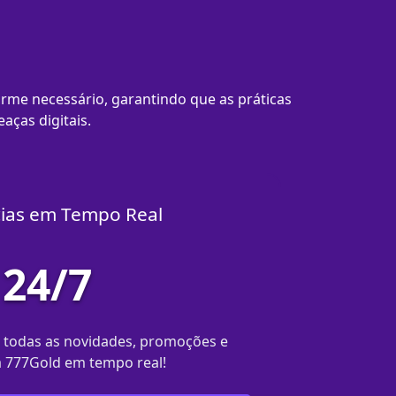
orme necessário, garantindo que as práticas
aças digitais.
cias em Tempo Real
24/7
e todas as novidades, promoções e
a 777Gold em tempo real!