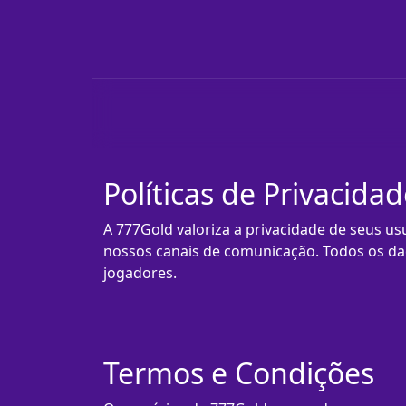
Políticas de Privacida
A 777Gold valoriza a privacidade de seus u
nossos canais de comunicação. Todos os dad
jogadores.
Termos e Condições