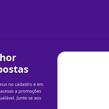
lhor
postas
nus no cadastro e em
 acesso a promoções
ualável. Junte-se aos