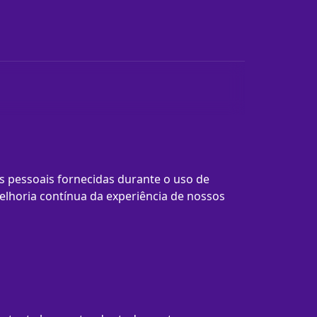
s pessoais fornecidas durante o uso de
elhoria contínua da experiência de nossos