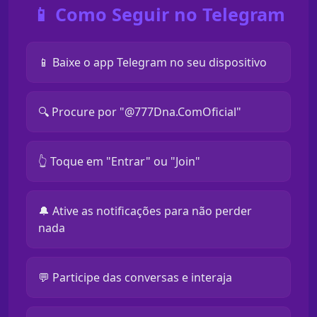
📱 Como Seguir no Telegram
📱 Baixe o app Telegram no seu dispositivo
🔍 Procure por "@777Dna.ComOficial"
👆 Toque em "Entrar" ou "Join"
🔔 Ative as notificações para não perder
nada
💬 Participe das conversas e interaja