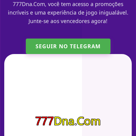
777Dna.Com, você tem acesso a promoções
incríveis e uma experiência de jogo inigualável.
Junte-se aos vencedores agora!
SEGUIR NO TELEGRAM