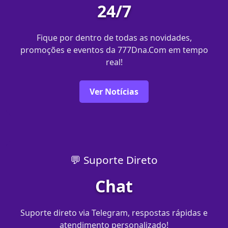
24/7
Fique por dentro de todas as novidades,
promoções e eventos da 777Dna.Com em tempo
real!
Ver Notícias
💬 Suporte Direto
Chat
Suporte direto via Telegram, respostas rápidas e
atendimento personalizado!