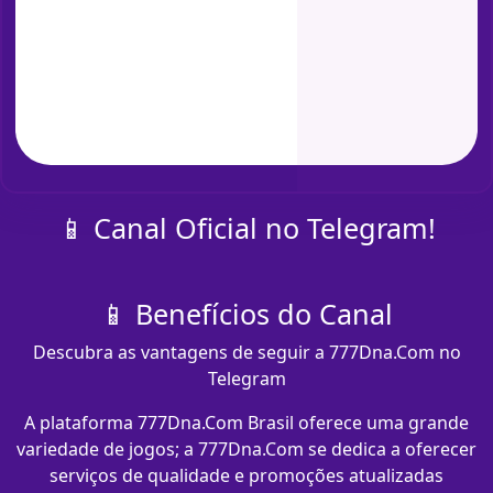
📱 Canal Oficial no Telegram!
📱 Benefícios do Canal
Descubra as vantagens de seguir a 777Dna.Com no
Telegram
A plataforma 777Dna.Com Brasil oferece uma grande
variedade de jogos; a 777Dna.Com se dedica a oferecer
serviços de qualidade e promoções atualizadas