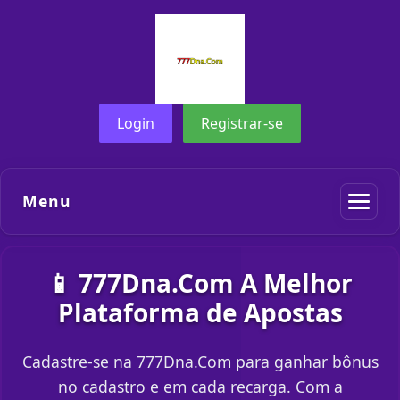
Login
Registrar-se
Menu
📱 777Dna.Com A Melhor
Plataforma de Apostas
Cadastre-se na 777Dna.Com para ganhar bônus
no cadastro e em cada recarga. Com a