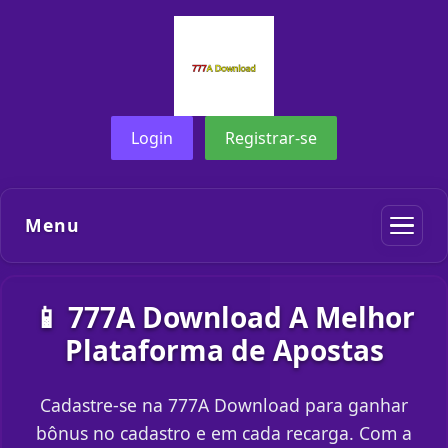
Login
Registrar-se
Menu
📱 777A Download A Melhor
Plataforma de Apostas
Cadastre-se na 777A Download para ganhar
bônus no cadastro e em cada recarga. Com a