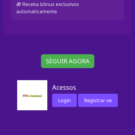
🎁 Receba bônus exclusivos
automaticamente
SEGUIR AGORA
Acessos
Login
Registrar-se