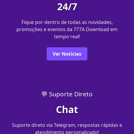
24/7
Fique por dentro de todas as novidades,
promoções e eventos da 777A Download em
tempo real!
Ver Notícias
💬 Suporte Direto
Chat
Suporte direto via Telegram, respostas rápidas e
atendimento personalizado!