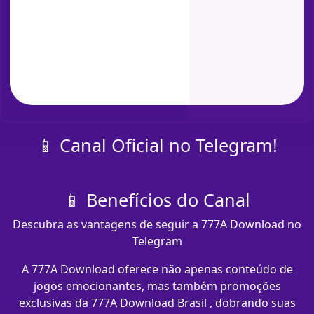
📱 Canal Oficial no Telegram!
📱 Benefícios do Canal
Descubra as vantagens de seguir a 777A Download no
Telegram
A 777A Download oferece não apenas conteúdo de
jogos emocionantes, mas também promoções
exclusivas da 777A Download Brasil , dobrando suas