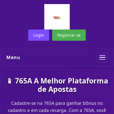
Login
Registrar-se
Menu
📱 765A A Melhor Plataforma
de Apostas
Cadastre-se na 765A para ganhar bônus no
cadastro e em cada recarga. Com a 765A, você