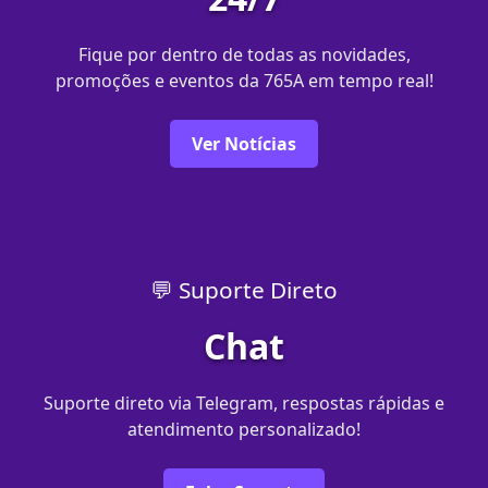
Fique por dentro de todas as novidades,
promoções e eventos da 765A em tempo real!
Ver Notícias
💬 Suporte Direto
Chat
Suporte direto via Telegram, respostas rápidas e
atendimento personalizado!