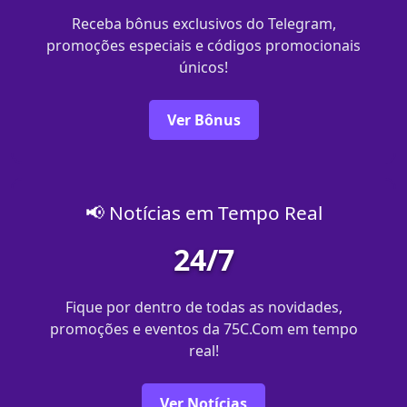
Receba bônus exclusivos do Telegram,
promoções especiais e códigos promocionais
únicos!
Ver Bônus
📢 Notícias em Tempo Real
24/7
Fique por dentro de todas as novidades,
promoções e eventos da 75C.Com em tempo
real!
Ver Notícias