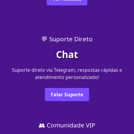
💬 Suporte Direto
Chat
Suporte direto via Telegram, respostas rápidas e
atendimento personalizado!
Falar Suporte
👥 Comunidade VIP