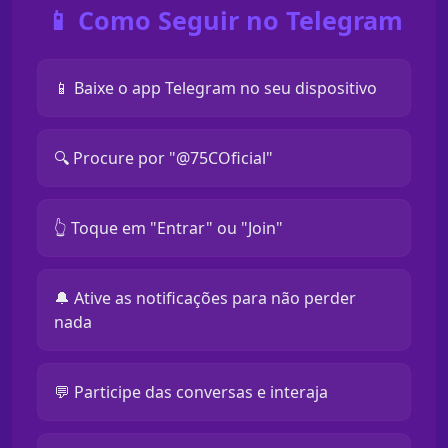
📱 Como Seguir no Telegram
📱 Baixe o app Telegram no seu dispositivo
🔍 Procure por "@75COficial"
👆 Toque em "Entrar" ou "Join"
🔔 Ative as notificações para não perder
nada
💬 Participe das conversas e interaja