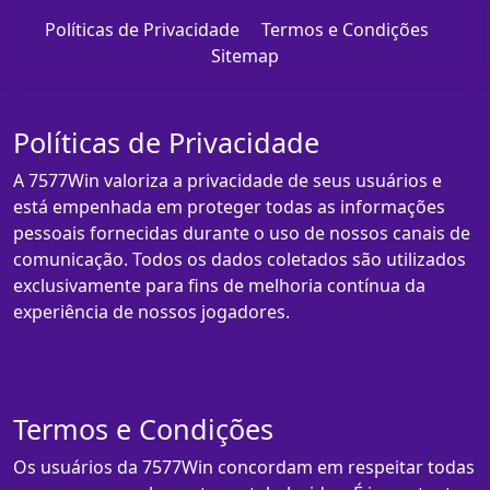
Políticas de Privacidade
Termos e Condições
Sitemap
Políticas de Privacidade
A 7577Win valoriza a privacidade de seus usuários e
está empenhada em proteger todas as informações
pessoais fornecidas durante o uso de nossos canais de
comunicação. Todos os dados coletados são utilizados
exclusivamente para fins de melhoria contínua da
experiência de nossos jogadores.
Termos e Condições
Os usuários da 7577Win concordam em respeitar todas