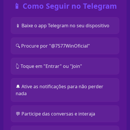
📱 Como Seguir no Telegram
📱 Baixe o app Telegram no seu dispositivo
🔍 Procure por "@7577WinOficial"
👆 Toque em "Entrar" ou "Join"
🔔 Ative as notificações para não perder
nada
💬 Participe das conversas e interaja