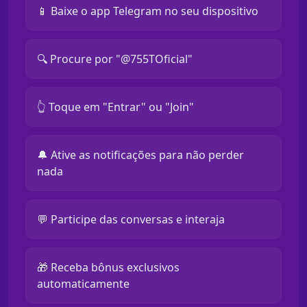
📱 Baixe o app Telegram no seu dispositivo
🔍 Procure por "@755TOficial"
👆 Toque em "Entrar" ou "Join"
🔔 Ative as notificações para não perder
nada
💬 Participe das conversas e interaja
🎁 Receba bônus exclusivos
automaticamente