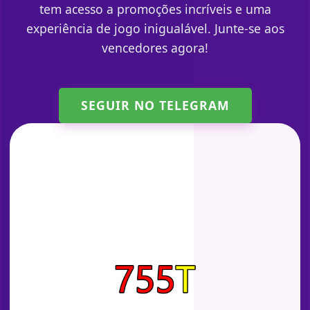
tem acesso a promoções incríveis e uma
experiência de jogo inigualável. Junte-se aos
vencedores agora!
SEGUIR NO TELEGRAM