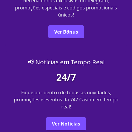
Receba bônus exclusivos do Telegram,
promoções especiais e códigos promocionais
únicos!
Ver Bônus
📢 Notícias em Tempo Real
24/7
Fique por dentro de todas as novidades,
promoções e eventos da 747 Casino em tempo
real!
Ver Notícias