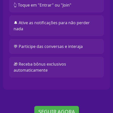
👆 Toque em "Entrar" ou "Join"
🔔 Ative as notificações para não perder
nada
💬 Participe das conversas e interaja
🎁 Receba bônus exclusivos
automaticamente
SEGUIR AGORA