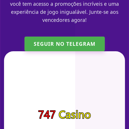
você tem acesso a promoções incríveis e uma
experiência de jogo inigualável. Junte-se aos
vencedores agora!
SEGUIR NO TELEGRAM