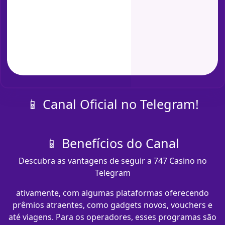
📱 Canal Oficial no Telegram!
📱 Benefícios do Canal
Descubra as vantagens de seguir a 747 Casino no
Telegram
ativamente, com algumas plataformas oferecendo
prêmios atraentes, como gadgets novos, vouchers e
até viagens. Para os operadores, esses programas são