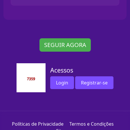
SEGUIR AGORA
Acessos
Login
Registrar-se
Políticas de Privacidade
Termos e Condições