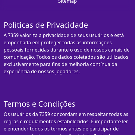
Sitemap
Políticas de Privacidade
A 7359 valoriza a privacidade de seus usuários e está
empenhada em proteger todas as informações
pessoais fornecidas durante o uso de nossos canais de
comunicação. Todos os dados coletados são utilizados
exclusivamente para fins de melhoria contínua da
experiência de nossos jogadores.
Termos e Condições
Os usuários da 7359 concordam em respeitar todas as
regras e regulamentos estabelecidos. É importante ler
e entender todos os termos antes de participar de