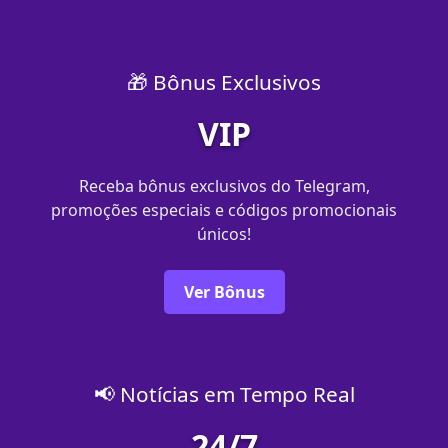
🎁 Bônus Exclusivos
VIP
Receba bônus exclusivos do Telegram,
promoções especiais e códigos promocionais
únicos!
Ver Bônus
📢 Notícias em Tempo Real
24/7