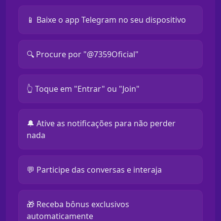
📱 Baixe o app Telegram no seu dispositivo
🔍 Procure por "@7359Oficial"
👆 Toque em "Entrar" ou "Join"
🔔 Ative as notificações para não perder
nada
💬 Participe das conversas e interaja
🎁 Receba bônus exclusivos
automaticamente