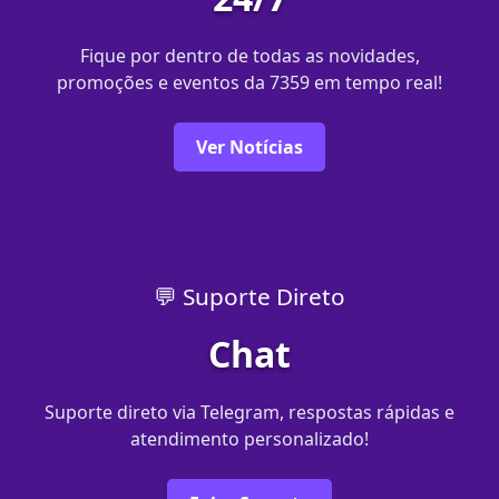
Fique por dentro de todas as novidades,
promoções e eventos da 7359 em tempo real!
Ver Notícias
💬 Suporte Direto
Chat
Suporte direto via Telegram, respostas rápidas e
atendimento personalizado!