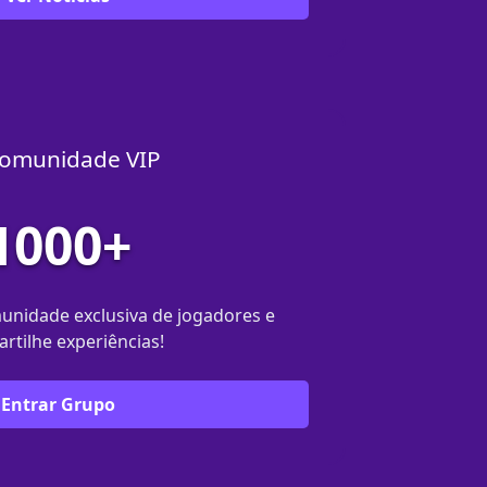
Comunidade VIP
1000+
unidade exclusiva de jogadores e
rtilhe experiências!
Entrar Grupo