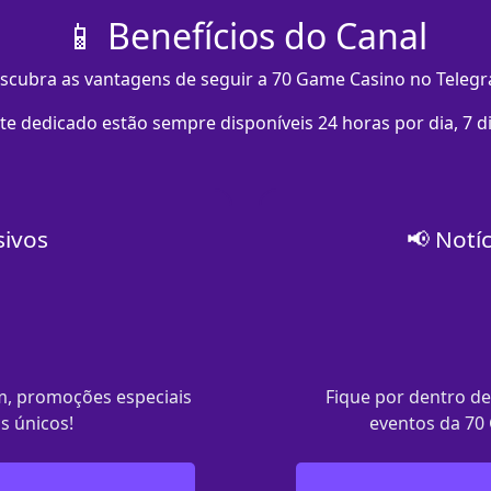
📱 Benefícios do Canal
scubra as vantagens de seguir a 70 Game Casino no Teleg
rte dedicado estão sempre disponíveis 24 horas por dia, 
sivos
📢 Notí
m, promoções especiais
Fique por dentro d
s únicos!
eventos da 70