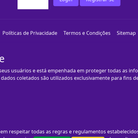
Políticas de Privacidade
Termos e Condições
Sitemap
de
e seus usuários e está empenhada em proteger todas as inf
dados coletados são utilizados exclusivamente para fins d
m respeitar todas as regras e regulamentos estabelecidos.