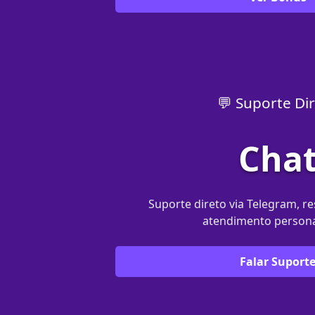
💬 Suporte Di
Cha
Suporte direto via Telegram, r
atendimento persona
Falar Suport