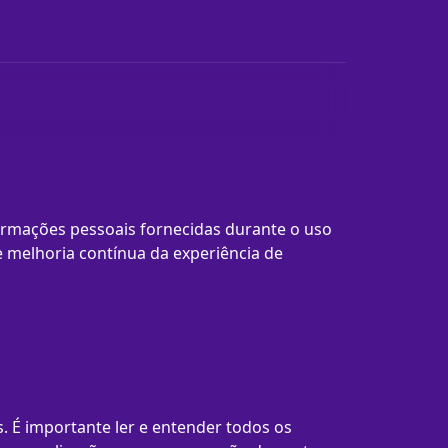
ormações pessoais fornecidas durante o uso
e melhoria contínua da experiência de
 É importante ler e entender todos os