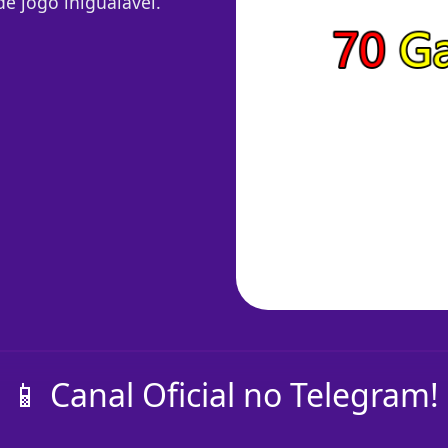
e jogo inigualável.
📱 Canal Oficial no Telegram!