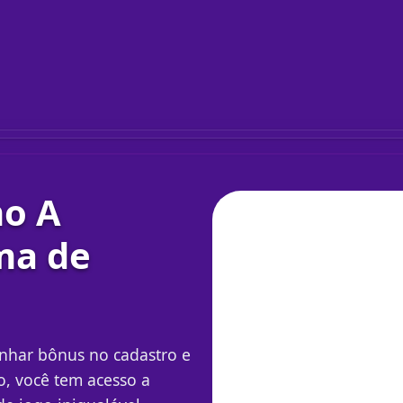
no A
ma de
nhar bônus no cadastro e
, você tem acesso a