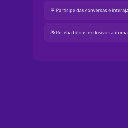
💬 Participe das conversas e interaj
🎁 Receba bônus exclusivos autom