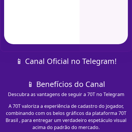
📱 Canal Oficial no Telegram!
📱 Benefícios do Canal
Descubra as vantagens de seguir a 70T no Telegram
A 70T valoriza a experiência de cadastro do jogador,
combinando com os belos gráficos da plataforma 70T
Brasil , para entregar um verdadeiro espetáculo visual
acima do padrão do mercado.