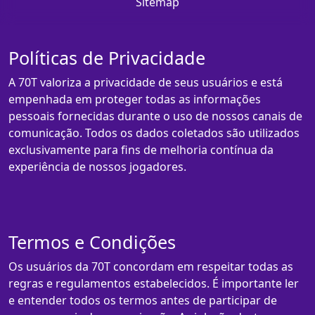
Sitemap
Políticas de Privacidade
A 70T valoriza a privacidade de seus usuários e está
empenhada em proteger todas as informações
pessoais fornecidas durante o uso de nossos canais de
comunicação. Todos os dados coletados são utilizados
exclusivamente para fins de melhoria contínua da
experiência de nossos jogadores.
Termos e Condições
Os usuários da 70T concordam em respeitar todas as
regras e regulamentos estabelecidos. É importante ler
e entender todos os termos antes de participar de