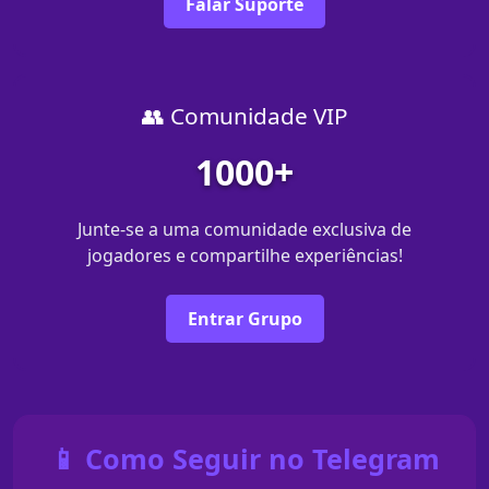
Falar Suporte
👥 Comunidade VIP
1000+
Junte-se a uma comunidade exclusiva de
jogadores e compartilhe experiências!
Entrar Grupo
📱 Como Seguir no Telegram