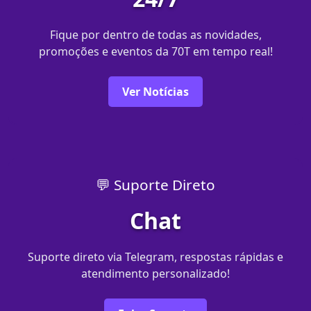
Fique por dentro de todas as novidades,
promoções e eventos da 70T em tempo real!
Ver Notícias
💬 Suporte Direto
Chat
Suporte direto via Telegram, respostas rápidas e
atendimento personalizado!