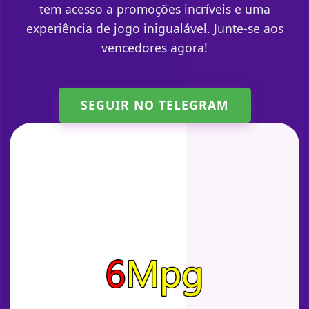
tem acesso a promoções incríveis e uma
experiência de jogo inigualável. Junte-se aos
vencedores agora!
SEGUIR NO TELEGRAM