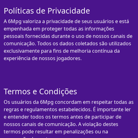
Políticas de Privacidade
A 6Mpg valoriza a privacidade de seus usuários e está
empenhada em proteger todas as informações
pessoais fornecidas durante o uso de nossos canais de
comunicação. Todos os dados coletados são utilizados
exclusivamente para fins de melhoria contínua da
experiência de nossos jogadores.
Termos e Condições
Os usuários da 6Mpg concordam em respeitar todas as
regras e regulamentos estabelecidos. É importante ler
e entender todos os termos antes de participar de
nossos canais de comunicação. A violação destes
termos pode resultar em penalizações ou na