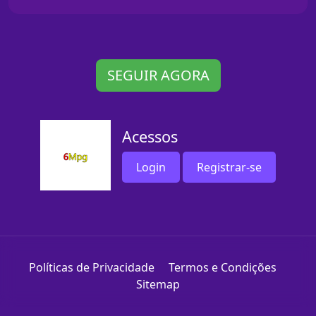
SEGUIR AGORA
Acessos
Login
Registrar-se
Políticas de Privacidade
Termos e Condições
Sitemap