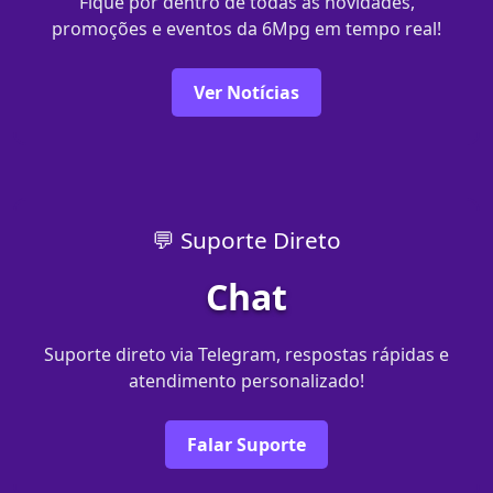
Fique por dentro de todas as novidades,
promoções e eventos da 6Mpg em tempo real!
Ver Notícias
💬 Suporte Direto
Chat
Suporte direto via Telegram, respostas rápidas e
atendimento personalizado!
Falar Suporte