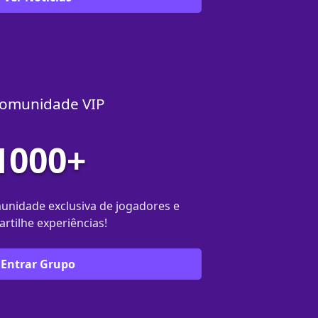
Comunidade VIP
1000+
unidade exclusiva de jogadores e
rtilhe experiências!
Entrar Grupo