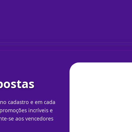
postas
no cadastro e em cada
promoções incríveis e
unte-se aos vencedores