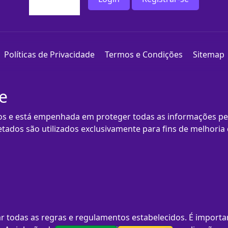
Políticas de Privacidade
Termos e Condições
Sitemap
de
rios e está empenhada em proteger todas as informações pe
tados são utilizados exclusivamente para fins de melhoria
todas as regras e regulamentos estabelecidos. É importan