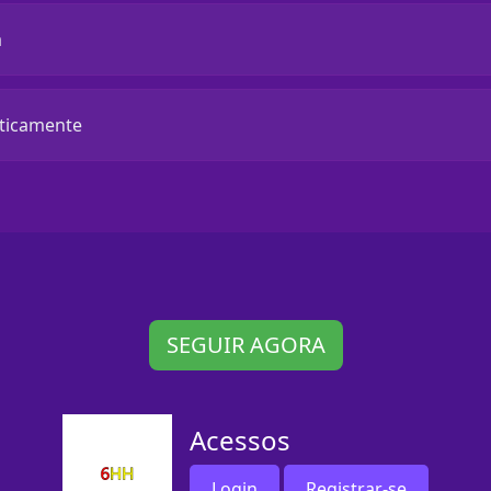
a
aticamente
SEGUIR AGORA
Acessos
Login
Registrar-se