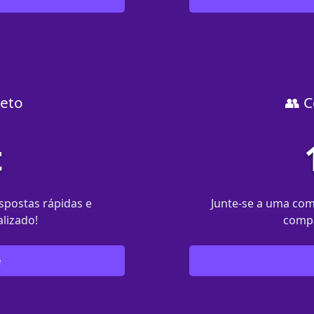
reto
👥 
t
espostas rápidas e
Junte-se a uma com
lizado!
compa
e