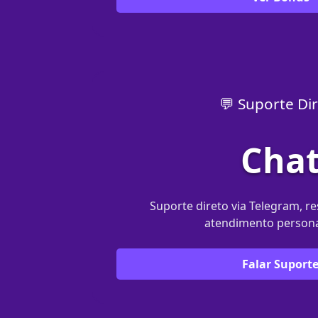
💬 Suporte Di
Cha
Suporte direto via Telegram, r
atendimento persona
Falar Suport