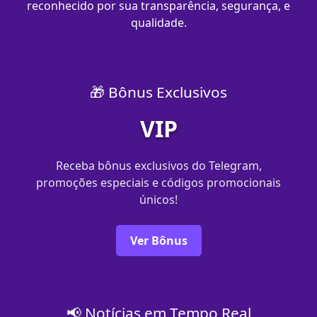
reconhecido por sua transparência, segurança, e
qualidade.
🎁 Bônus Exclusivos
VIP
Receba bônus exclusivos do Telegram,
promoções especiais e códigos promocionais
únicos!
Ver Bônus
📢 Notícias em Tempo Real