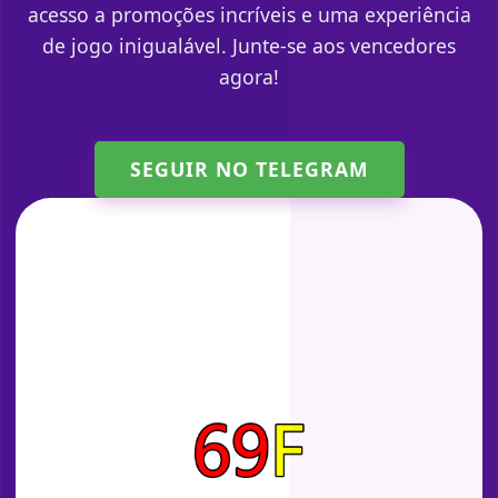
acesso a promoções incríveis e uma experiência
de jogo inigualável. Junte-se aos vencedores
agora!
SEGUIR NO TELEGRAM