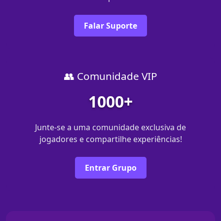
Falar Suporte
👥 Comunidade VIP
1000+
Junte-se a uma comunidade exclusiva de
jogadores e compartilhe experiências!
Entrar Grupo