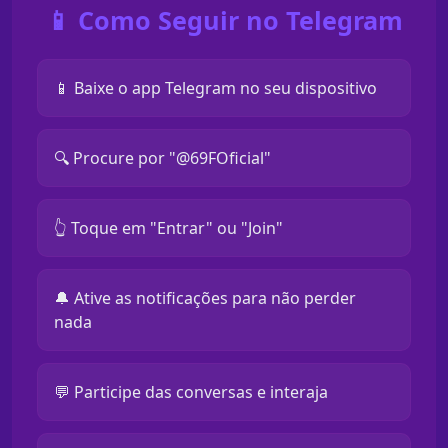
📱 Como Seguir no Telegram
📱 Baixe o app Telegram no seu dispositivo
🔍 Procure por "@69FOficial"
👆 Toque em "Entrar" ou "Join"
🔔 Ative as notificações para não perder
nada
💬 Participe das conversas e interaja