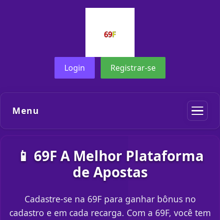
Login
Registrar-se
Menu
📱 69F A Melhor Plataforma
de Apostas
Cadastre-se na 69F para ganhar bônus no
cadastro e em cada recarga. Com a 69F, você tem